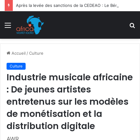
Après la levée des sanctions de la CEDEAO : Le Bénin tend la main au Niger
Menu
R
Accueil
/
Culture
Culture
Industrie musicale africaine
: De jeunes artistes
entretenus sur les modèles
de monétisation et la
distribution digitale
AWR