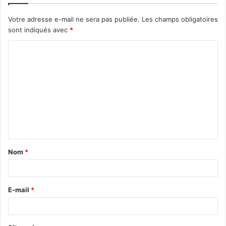
Votre adresse e-mail ne sera pas publiée.
Les champs obligatoires
sont indiqués avec
*
C
o
m
m
e
n
t
Nom
*
a
i
r
E-mail
*
e
*