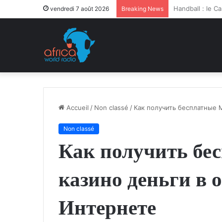
Après la levée 
vendredi 7 août 2026
Breaking News
Accueil
/
Non classé
/
Как получить бесплатные 
Non classé
Как получить бе
казино деньги в 
Интернете