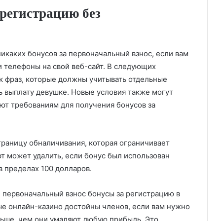
 регистрацию без
икаких бонусов за первоначальный взнос, если вам
и телефоны на свой веб-сайт. В следующих
к фраз, которые должны учитывать отдельные
ь выплату девушке. Новые условия также могут
уют требованиям для получения бонусов за
раницу обналичивания, которая ограничивает
т может удалить, если бонус был использован
в пределах 100 долларов.
й первоначальный взнос бонусы за регистрацию в
е онлайн-казино достойны членов, если вам нужно
ьше, чем они умаляют любую прибыль. Это