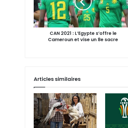
CAN 2021 : L’Egypte s’offre le
Cameroun et vise un 8e sacre
Articles similaires