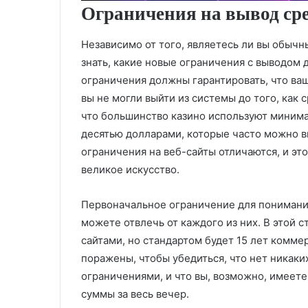
Ограничения на вывод ср
Независимо от того, являетесь ли вы обыч
знать, какие новые ограничения с выводом
ограничения должны гарантировать, что ваш
вы не могли выйти из системы до того, как 
что большинство казино используют минима
десятью долларами, которые часто можно в
ограничения на веб-сайты отличаются, и эт
великое искусство.
Первоначальное ограничение для понимания
можете отвлечь от каждого из них. В этой с
сайтами, но стандартом будет 15 лет комм
поражены, чтобы убедиться, что нет никаки
ограничениями, и что вы, возможно, имеет
суммы за весь вечер.