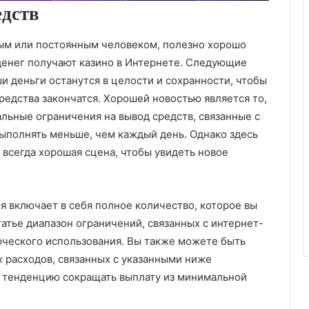
едств
ным или постоянным человеком, полезно хорошо
 денег получают казино в Интернете. Следующие
и деньги останутся в целости и сохранности, чтобы
средства закончатся. Хорошей новостью является то,
льные ограничения на вывод средств, связанные с
ыполнять меньше, чем каждый день. Однако здесь
о всегда хорошая сцена, чтобы увидеть новое
 включает в себя полное количество, которое вы
татье диапазон ограничений, связанных с интернет-
ерческого использования. Вы также можете быть
х расходов, связанных с указанными ниже
е тенденцию сокращать выплату из минимальной