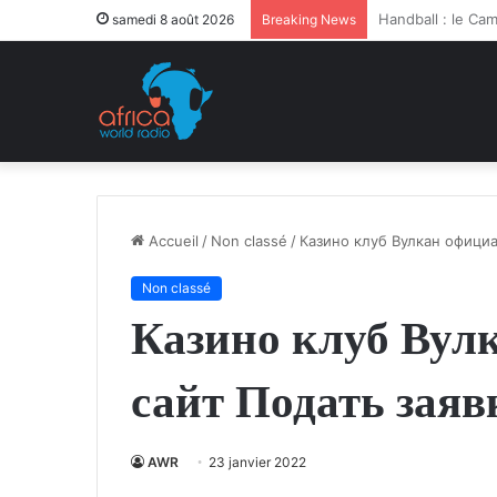
Après la levée d
samedi 8 août 2026
Breaking News
Accueil
/
Non classé
/
Казино клуб Вулкан официа
Non classé
Казино клуб Вул
сайт Подать заяв
AWR
23 janvier 2022