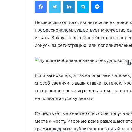
Facebook
Twitter
Linkedin
Skype
Messenger
Независимо от того, являетесь ли вы нович
профессионалом, существует множество ра
играть. Вокруг совершенно бесплатно переп
бонусы за регистрацию, или дополнительны
Б
Если вы новичок, а также опытный человек
способ увеличить ваши ставки, котенок.
Кро
совершенно новые игровые автоматы, они т
не подвергая риску деньги.
Существует множество способов получения
места к месту. Игорные дома размещают это 
время как другие публикуют их в дизайне о