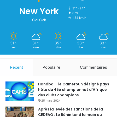
New York
31º - 24º
87%
1.34 km/h
Ciel Clair
31
31
35
33
33
℃
℃
℃
℃
℃
ven
sam
dim
lun
mar
Récent
Populaire
Commentaires
Handball : le Cameroun désigné pays
hôte du 45e championnat d’Afrique
des clubs champions
25 mars 2024
Après la levée des sanctions de la
CEDEAO : Le Bénin tend la main au