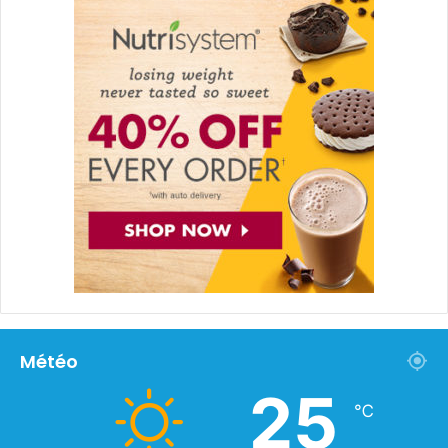
Météo
25
℃