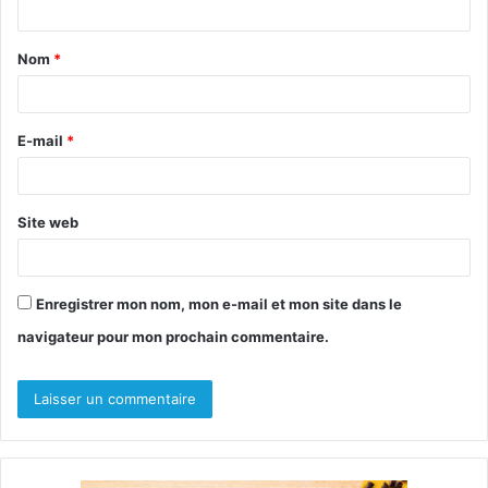
t
Nom
*
a
i
r
E-mail
*
e
*
Site web
Enregistrer mon nom, mon e-mail et mon site dans le
navigateur pour mon prochain commentaire.