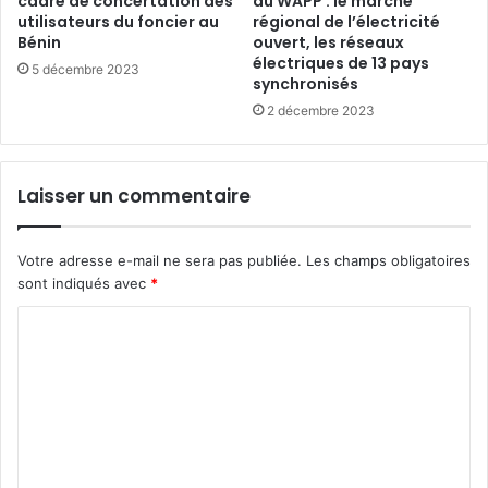
cadre de concertation des
du WAPP : le marché
utilisateurs du foncier au
régional de l’électricité
Bénin
ouvert, les réseaux
électriques de 13 pays
5 décembre 2023
synchronisés
2 décembre 2023
Laisser un commentaire
Votre adresse e-mail ne sera pas publiée.
Les champs obligatoires
sont indiqués avec
*
C
o
m
m
e
n