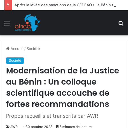
Après la levée des sanctions de la CEDEAO : Le Bénin tend la main au Niger
Menu
R
Accueil
/
Société
Société
Modernisation de la Justice
au Bénin : Un colloque
scientifique accouche de
fortes recommandations
Propos recueillis et transcrits par AWR
AWR
30 octobre 2023
6 minutes de lecture