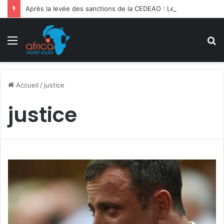
Après la levée des sanctions de la CEDEAO : Le Bénin tend la main au Niger
Menu
R
Accueil
/
justice
justice