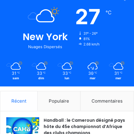
27
℃
New York
31º - 26º
81%
2.68 km/h
Nuages Dispersés
31
33
33
30
31
℃
℃
℃
℃
℃
sam
dim
lun
mar
mer
Récent
Populaire
Commentaires
Handball : le Cameroun désigné pays
hôte du 45e championnat d’Afrique
des clubs champions