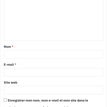
o
m
m
e
n
t
Nom
*
a
i
r
E-mail
*
e
*
Site web
Enregistrer mon nom, mon e-mail et mon site dans le