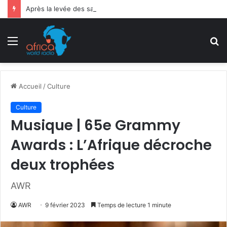
Après la levée des sanctions de la CEDEAO : Le Bénin tend la main au Niger
Menu
R
Accueil
/
Culture
Culture
Musique | 65e Grammy
Awards : L’Afrique décroche
deux trophées
AWR
AWR
9 février 2023
Temps de lecture 1 minute