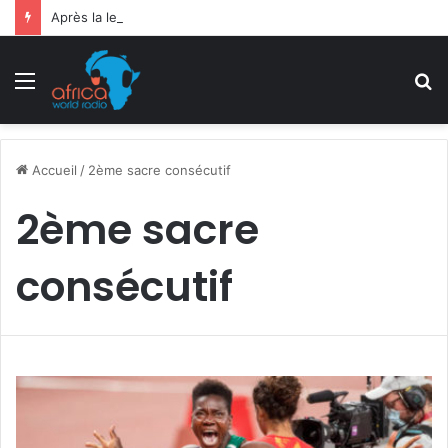
Après la levée des sanctions de la CEDEAO : Le Bénin tend la main au Niger
Menu
R
Accueil
/
2ème sacre consécutif
2ème sacre
consécutif