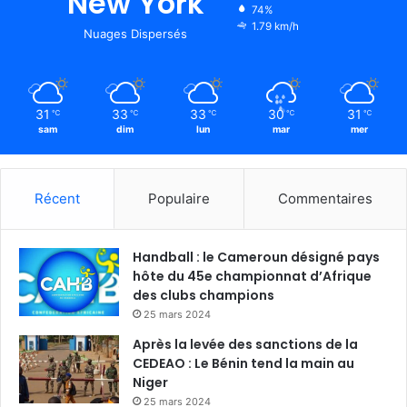
New York
74%
1.79 km/h
Nuages Dispersés
31
33
33
30
31
℃
℃
℃
℃
℃
sam
dim
lun
mar
mer
Récent
Populaire
Commentaires
Handball : le Cameroun désigné pays
hôte du 45e championnat d’Afrique
des clubs champions
25 mars 2024
Après la levée des sanctions de la
CEDEAO : Le Bénin tend la main au
Niger
25 mars 2024