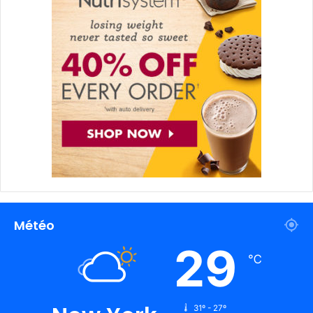
Météo
29
℃
31º - 27º