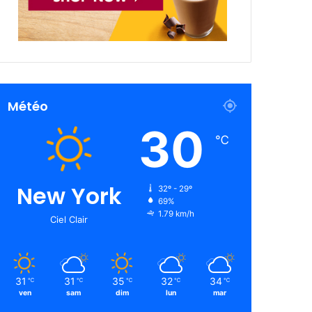
Météo
30
℃
New York
32º - 29º
69%
1.79 km/h
Ciel Clair
31
31
35
32
34
℃
℃
℃
℃
℃
ven
sam
dim
lun
mar