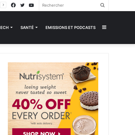
Facebook
Twitter
YouTube
Rechercher
Sidebar
TECH
SANTÉ
EMISSIONS ET PODCASTS
(barre
latérale)