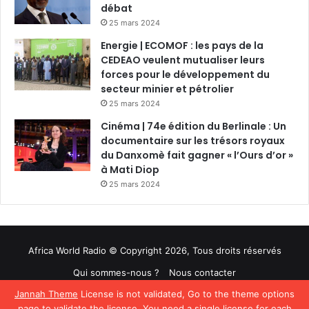
débat
25 mars 2024
Energie | ECOMOF : les pays de la
CEDEAO veulent mutualiser leurs
forces pour le développement du
secteur minier et pétrolier
25 mars 2024
Cinéma | 74e édition du Berlinale : Un
documentaire sur les trésors royaux
du Danxomè fait gagner « l’Ours d’or »
à Mati Diop
25 mars 2024
Africa World Radio © Copyright 2026, Tous droits réservés
Qui sommes-nous ?
Nous contacter
Jannah Theme
License is not validated, Go to the theme options
Facebook
Twitter
YouTube
page to validate the license, You need a single license for each