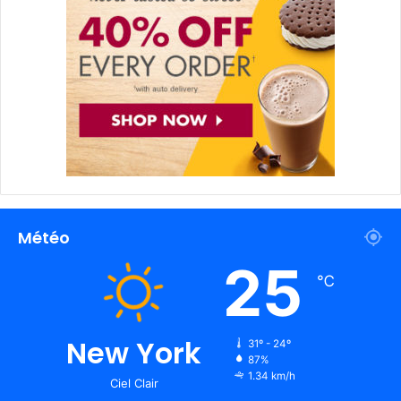
Météo
25
℃
New York
31º - 24º
87%
1.34 km/h
Ciel Clair