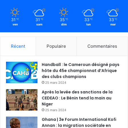
31
31
35
33
33
℃
℃
℃
℃
℃
ven
sam
dim
lun
mar
Récent
Populaire
Commentaires
Handball : le Cameroun désigné pays
hôte du 45e championnat d’Afrique
des clubs champions
25 mars 2024
Après la levée des sanctions de la
CEDEAO : Le Bénin tend la main au
Niger
25 mars 2024
Ghana | 3e Forum International Kofi
Annan : la migration sociétale en