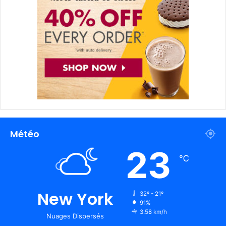
Météo
23
℃
New York
32º - 21º
91%
3.58 km/h
Nuages Dispersés