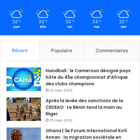
32
33
33
33
32
℃
℃
℃
℃
℃
sam
dim
lun
mar
mer
Récent
Populaire
Commentaires
Handball : le Cameroun désigné pays
hôte du 45e championnat d’Afrique
des clubs champions
25 mars 2024
Après la levée des sanctions de la
CEDEAO : Le Bénin tend la main au
Niger
25 mars 2024
Ghana | 3e Forum International Kofi
Annan : la migration sociétale en