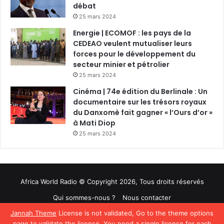
débat
25 mars 2024
Energie | ECOMOF : les pays de la
CEDEAO veulent mutualiser leurs
forces pour le développement du
secteur minier et pétrolier
25 mars 2024
Cinéma | 74e édition du Berlinale : Un
documentaire sur les trésors royaux
du Danxomè fait gagner « l’Ours d’or »
à Mati Diop
25 mars 2024
Africa World Radio © Copyright 2026, Tous droits réservés
Qui sommes-nous ?
Nous contacter
Jannah Theme
License is not validated, Go to the theme options
Facebook
Twitter
YouTube
page to validate the license, You need a single license for each