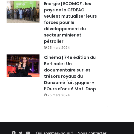
Energie | ECOMOF : les
pays de la CEDEAO
veulent mutualiser leurs
forces pour le
développement du
secteur minier et
pétrolier
25 mars 2024
Cinéma | 74e édition du
Berlinale : Un
documentaire sur les
trésors royaux du
Danxomè fait gagner «
l’Ours d’or » à Mati Diop
25 mars 2024
Facebook
Twitter
YouTube
Qui sommes-nous ?
Nous contacter