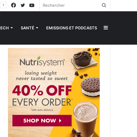
Facebook
Twitter
YouTube
Rechercher
Sidebar
TECH
SANTÉ
EMISSIONS ET PODCASTS
(barre
latérale)