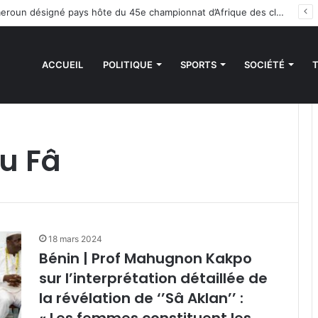
Handball : le Cameroun désigné pays hôte du 45e championnat d’Afrique des clubs champions
ACCUEIL
POLITIQUE
SPORTS
SOCIÉTÉ
du Fâ
18 mars 2024
Bénin | Prof Mahugnon Kakpo
sur l’interprétation détaillée de
la révélation de ‘’Sâ Aklan’’ :