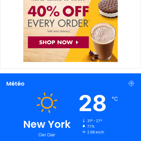
Météo
28
℃
New York
31º - 27º
77%
2.68 km/h
Ciel Clair