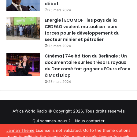
débat
25 mars 2024
Energie | ECOMOF : les pays de la
CEDEAO veulent mutualiser leurs
forces pour le développement du
secteur minier et pétrolier
25 mars 2024
Cinéma | 74e édition du Berlinale : Un
documentaire sur les trésors royaux
du Danxomè fait gagner « l’Ours d’or »
à Mati Diop
25 mars 2024
Africa World Radio © Copyright 2026, Tous droits réservés
Qui sommes-nous ?
Nous contacter
Jannah Theme
License is not validated, Go to the theme options
Facebook
Twitter
YouTube
page to validate the license, You need a single license for each