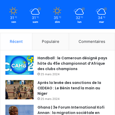
31
31
35
32
34
℃
℃
℃
℃
℃
ven
sam
dim
lun
mar
Récent
Populaire
Commentaires
Handball : le Cameroun désigné pays
hôte du 45e championnat d’Afrique
des clubs champions
25 mars 2024
Après la levée des sanctions de la
CEDEAO : Le Bénin tend la main au
Niger
25 mars 2024
Ghana | 3e Forum International Kofi
Annan : la migration sociétale en