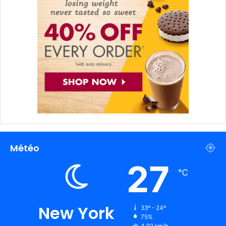
Météo
27
℃
New York
33º - 24º
75%
4.92 km/h