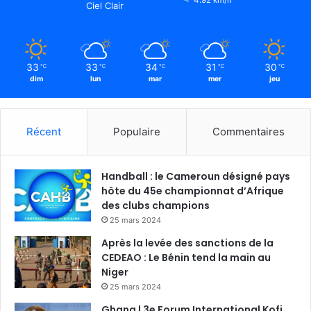
Ciel Clair
33
33
34
31
30
℃
℃
℃
℃
℃
dim
lun
mar
mer
jeu
Récent
Populaire
Commentaires
Handball : le Cameroun désigné pays
hôte du 45e championnat d’Afrique
des clubs champions
25 mars 2024
Après la levée des sanctions de la
CEDEAO : Le Bénin tend la main au
Niger
25 mars 2024
Ghana | 3e Forum International Kofi