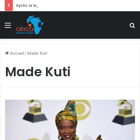
Après la levée des sanctions de la CEDEAO : Le Bénin tend la main au Niger
Menu
R
Accueil
/
Made Kuti
Made Kuti