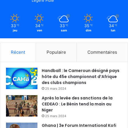
Légère Pluie
33
34
33
35
34
℃
℃
℃
℃
℃
jeu
ven
sam
dim
lun
Récent
Populaire
Commentaires
Handball : le Cameroun désigné pays
hôte du 45e championnat d’Afrique
des clubs champions
25 mars 2024
Après la levée des sanctions de la
CEDEAO : Le Bénin tend la main au
Niger
25 mars 2024
Ghana | 3e Forum International Kofi