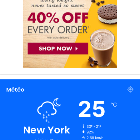
Météo
25
℃
New York
33º - 21º
92%
2.68 km/h