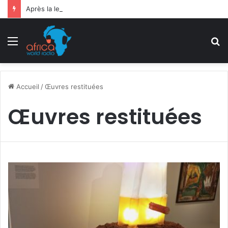
Après la levée des sanctions de la CEDEAO : Le Bénin tend la main au Niger
Menu
R
Accueil
/
Œuvres restituées
Œuvres restituées