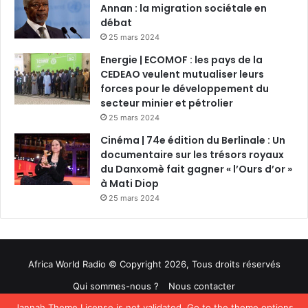
Annan : la migration sociétale en
débat
25 mars 2024
Energie | ECOMOF : les pays de la
CEDEAO veulent mutualiser leurs
forces pour le développement du
secteur minier et pétrolier
25 mars 2024
Cinéma | 74e édition du Berlinale : Un
documentaire sur les trésors royaux
du Danxomè fait gagner « l’Ours d’or »
à Mati Diop
25 mars 2024
Africa World Radio © Copyright 2026, Tous droits réservés
Qui sommes-nous ?
Nous contacter
Jannah Theme
License is not validated, Go to the theme options