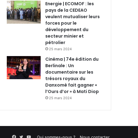
Energie | ECOMOF : les
pays de la CEDEAO
veulent mutualiser leurs
forces pour le
développement du
secteur minier et
pétrolier
25 mars 2024
Cinéma | 74e édition du
Berlinale : Un
documentaire sur les
trésors royaux du
Danxomè fait gagner «
l’Ours d’or » à Mati Diop
25 mars 2024
Facebook
Twitter
YouTube
Qui sommes-nous ?
Nous contacter