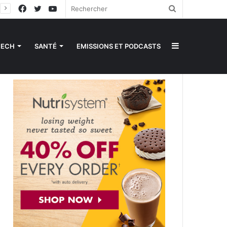
Facebook
Twitter
YouTube
Rechercher
Sidebar
TECH
SANTÉ
EMISSIONS ET PODCASTS
(barre
latérale)