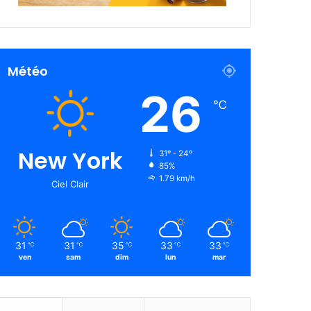
Météo
26
℃
New York
31º - 24º
85%
1.79 km/h
Ciel Clair
31
31
35
33
33
℃
℃
℃
℃
℃
ven
sam
dim
lun
mar