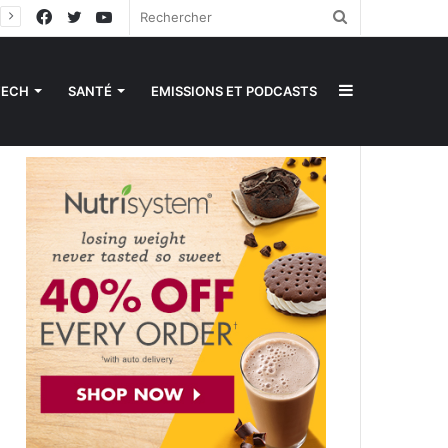
Facebook
Twitter
YouTube
Rechercher
Sidebar
TECH
SANTÉ
EMISSIONS ET PODCASTS
(barre
latérale)