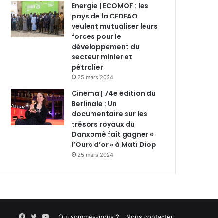
Energie | ECOMOF : les
pays de la CEDEAO
veulent mutualiser leurs
forces pour le
développement du
secteur minier et
pétrolier
25 mars 2024
Cinéma | 74e édition du
Berlinale : Un
documentaire sur les
trésors royaux du
Danxomè fait gagner «
l’Ours d’or » à Mati Diop
25 mars 2024
Facebook
Twitter
YouTube
Qui sommes-nous ?
Nous contacter