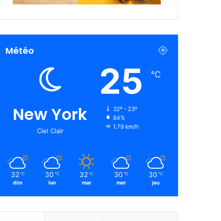
Météo
25
℃
New York
32º - 23º
84%
1.79 km/h
Ciel Clair
32
30
32
30
30
℃
℃
℃
℃
℃
dim
lun
mar
mer
jeu