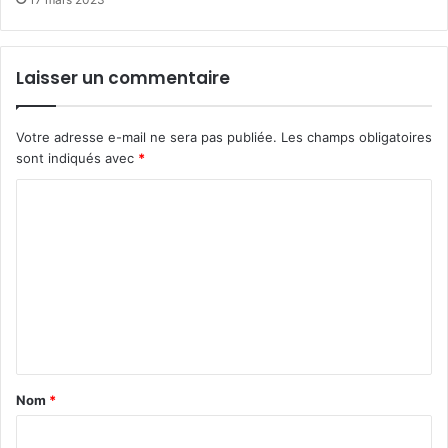
Laisser un commentaire
Votre adresse e-mail ne sera pas publiée.
Les champs obligatoires
sont indiqués avec
*
C
o
m
m
e
n
t
Nom
*
a
i