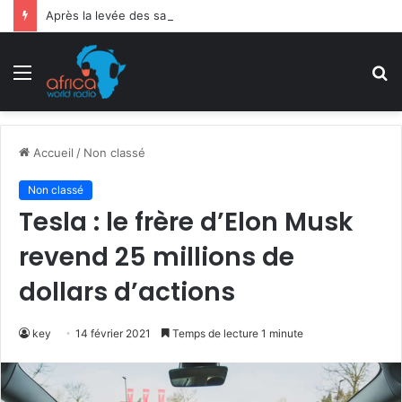
Après la levée des sanctions de la CEDEAO : Le Bénin tend la main au Niger
Menu
R
Accueil
/
Non classé
Non classé
Tesla : le frère d’Elon Musk
revend 25 millions de
dollars d’actions
key
14 février 2021
Temps de lecture 1 minute