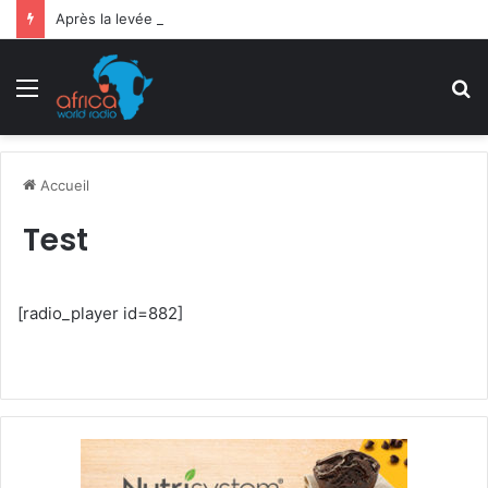
Après la levée des sanctions de la CEDEAO : Le Bénin tend la main au Niger
Menu
R
Accueil
Test
[radio_player id=882]