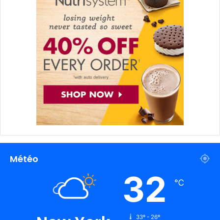
Météo
32
℃
33º - 26º