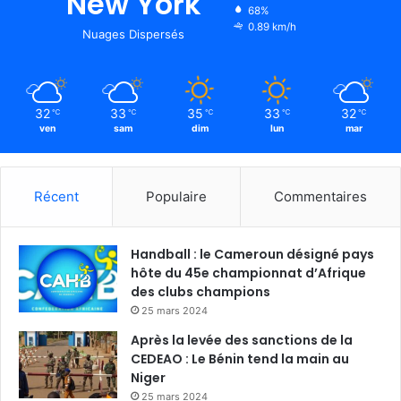
New York
68%
0.89 km/h
Nuages Dispersés
32
33
35
33
32
℃
℃
℃
℃
℃
ven
sam
dim
lun
mar
Récent
Populaire
Commentaires
Handball : le Cameroun désigné pays
hôte du 45e championnat d’Afrique
des clubs champions
25 mars 2024
Après la levée des sanctions de la
CEDEAO : Le Bénin tend la main au
Niger
25 mars 2024