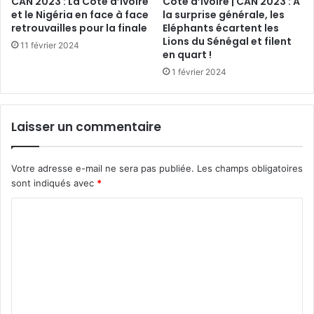
CAN 2023 : La Côte d’Ivoire
Côte d’Ivoire | CAN 2023 : A
et le Nigéria en face à face
la surprise générale, les
retrouvailles pour la finale
Eléphants écartent les
Lions du Sénégal et filent
11 février 2024
en quart !
1 février 2024
Laisser un commentaire
Votre adresse e-mail ne sera pas publiée.
Les champs obligatoires
sont indiqués avec
*
C
o
m
m
e
n