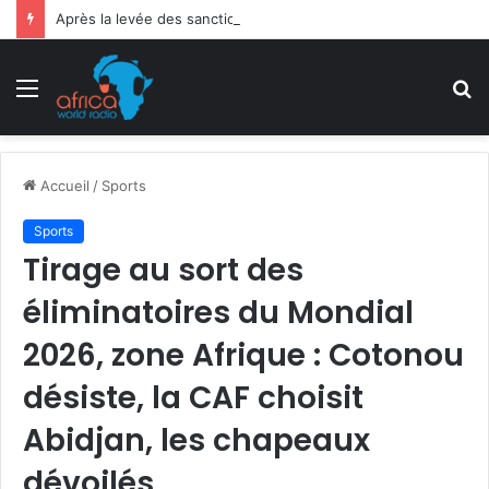
Après la levée des sanctions de la CEDEAO : Le Bénin tend la main au Niger
Menu
R
Accueil
/
Sports
Sports
Tirage au sort des
éliminatoires du Mondial
2026, zone Afrique : Cotonou
désiste, la CAF choisit
Abidjan, les chapeaux
dévoilés