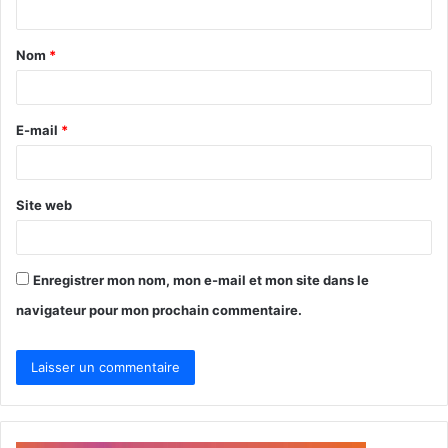
t
Nom
*
a
i
r
E-mail
*
e
*
Site web
Enregistrer mon nom, mon e-mail et mon site dans le
navigateur pour mon prochain commentaire.