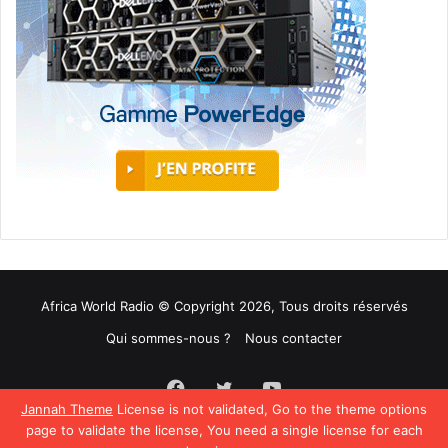
Africa World Radio © Copyright 2026, Tous droits réservés
Qui sommes-nous ?
Nous contacter
Facebook
Twitter
YouTube
Jannah Theme
License is not validated, Go to the theme options
page to validate the license, You need a single license for each