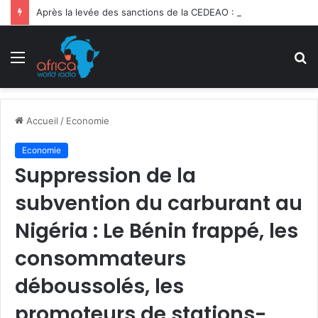
Après la levée des sanctions de la CEDEAO : Le Bénin tend la main au Niger
Menu
R
Accueil
/
Economie
Economie
Suppression de la
subvention du carburant au
Nigéria : Le Bénin frappé, les
consommateurs
déboussolés, les
promoteurs de stations-