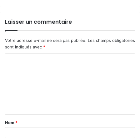
Laisser un commentaire
Votre adresse e-mail ne sera pas publiée.
Les champs obligatoires
sont indiqués avec
*
C
o
m
m
e
n
t
Nom
*
a
i