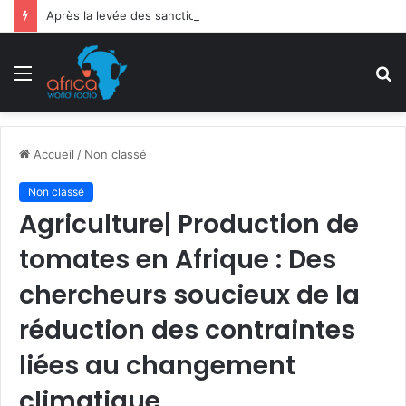
Après la levée des sanctions de la CEDEAO : Le Bénin tend la main au Niger
Menu
R
Accueil
/
Non classé
Non classé
Agriculture| Production de
tomates en Afrique : Des
chercheurs soucieux de la
réduction des contraintes
liées au changement
climatique