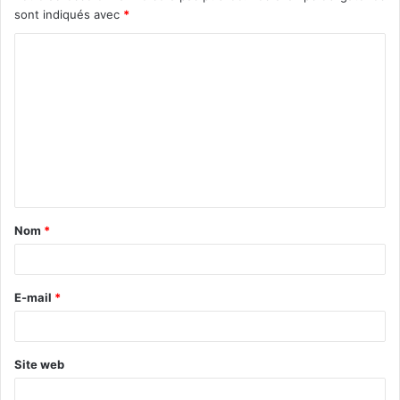
sont indiqués avec
*
C
o
m
m
e
n
t
Nom
*
a
i
r
E-mail
*
e
*
Site web