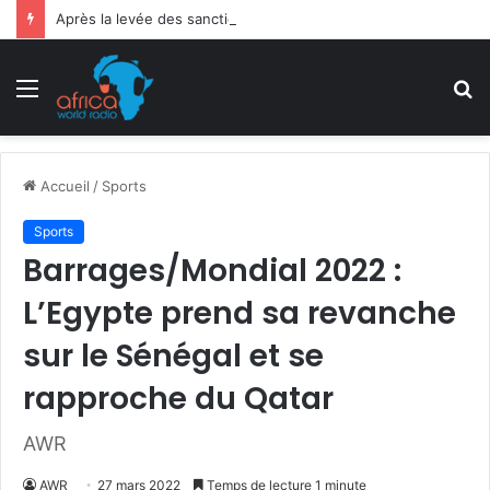
Après la levée des sanctions de la CEDEAO : Le Bénin tend la main au Niger
Menu
R
Accueil
/
Sports
Sports
Barrages/Mondial 2022 :
L’Egypte prend sa revanche
sur le Sénégal et se
rapproche du Qatar
AWR
AWR
27 mars 2022
Temps de lecture 1 minute