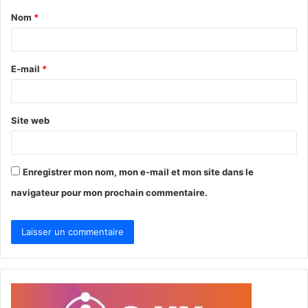
Nom
*
a
i
r
E-mail
*
e
*
Site web
Enregistrer mon nom, mon e-mail et mon site dans le
navigateur pour mon prochain commentaire.