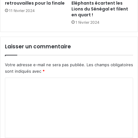
retrouvailles pour la finale
Eléphants écartent les
Lions du Sénégal et filent
11 février 2024
en quart !
1 février 2024
Laisser un commentaire
Votre adresse e-mail ne sera pas publiée.
Les champs obligatoires
sont indiqués avec
*
C
o
m
m
e
n
t