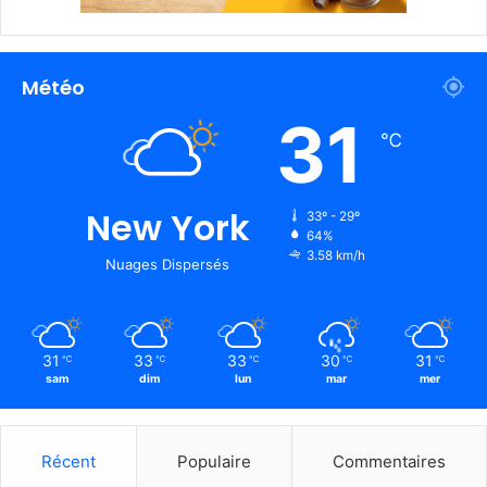
Météo
31
℃
New York
33º - 29º
64%
3.58 km/h
Nuages Dispersés
31
33
33
30
31
℃
℃
℃
℃
℃
sam
dim
lun
mar
mer
Récent
Populaire
Commentaires