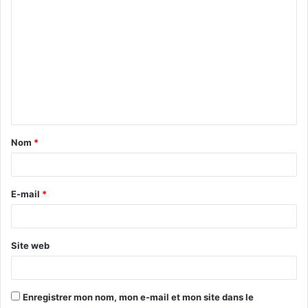
C
o
m
m
e
n
t
Nom
*
a
i
r
E-mail
*
e
*
Site web
Enregistrer mon nom, mon e-mail et mon site dans le