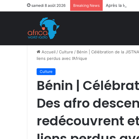
Après la levée d
samedi 8 août 2026
Breaking News
Accueil
/
Culture
/
Bénin | Célébration de la JISTN
liens perdus avec l’Afrique
Culture
Bénin | Célébrat
Des afro desce
redécouvrent et
liens perdus ave