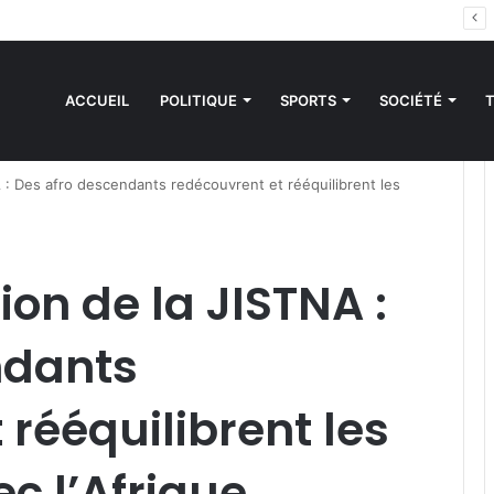
es sanctions de la CEDEAO : Le Bénin tend la main au Niger
ACCUEIL
POLITIQUE
SPORTS
SOCIÉTÉ
A : Des afro descendants redécouvrent et rééquilibrent les
ion de la JISTNA :
ndants
 rééquilibrent les
c l’Afrique