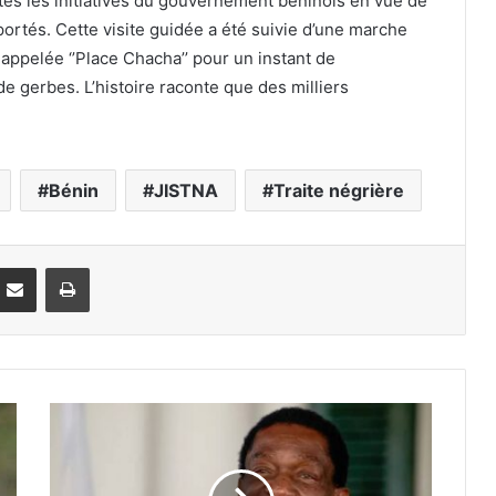
tes les initiatives du gouvernement béninois en vue de
ortés. Cette visite guidée a été suivie d’une marche
appelée ‘’Place Chacha’’ pour un instant de
e gerbes. L’histoire raconte que des milliers
Bénin
JISTNA
Traite négrière
Partager par email
Imprimer