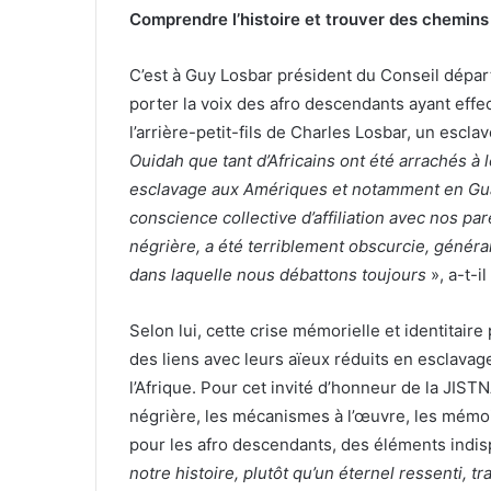
Comprendre l’histoire et trouver des chemins 
C’est à Guy Losbar président du Conseil dépa
porter la voix des afro descendants ayant effect
l’arrière-petit-fils de Charles Losbar, un escl
Ouidah que tant d’Africains ont été arrachés à 
esclavage aux Amériques et notamment en Guade
conscience collective d’affiliation avec nos pare
négrière, a été terriblement obscurcie, généra
dans laquelle nous débattons toujours
», a-t-il
Selon lui, cette crise mémorielle et identitair
des liens avec leurs aïeux réduits en esclavag
l’Afrique. Pour cet invité d’honneur de la JIST
négrière, les mécanismes à l’œuvre, les mémo
pour les afro descendants, des éléments indisp
notre histoire, plutôt qu’un éternel ressenti, t