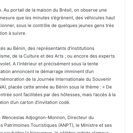
 Au portail de la maison du Brésil, on observe une
à mesure que les minutes s’égrènent, des véhicules haut
tionner, sous le contrôle de quelques jeunes gens très
ion à suivre.
tés au Bénin, des représentants d’institutions
isme, de la Culture et des Arts ; ou encore des experts
 volet. A l’intérieur et précisément sous la tente
nisation annoncent le démarrage imminent d’un
émoration de la Journée Internationale du Souvenir
TNA), placée cette année au Bénin sous le thème : « De
’entrée sont facilitées par des hôtesses, mais l’accès à la
ion d’un carton d’invitation codé.
 de Wenceslas Adjognon-Monnon, Directeur du
 Patrimoines Touristiques (ANPT), le Ministre et ses
leur souhaiter la bienvenue, le célèbre artiste slameur