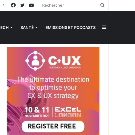
Facebook
Twitter
YouTube
Rechercher
Sidebar
TECH
SANTÉ
EMISSIONS ET PODCASTS
(barre
latérale)