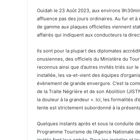
Ouidah le 23 Août 2023, aux environs 9h30min.
affluence pas des jours ordinaires. Au fur et 
de gamme aux plaques officielles viennent sta
affairés qui indiquent aux conducteurs la direct
Ils sont pour la plupart des diplomates accrédi
onusiennes, des officiels du Ministère du Tour
reconnus ainsi que d’autres invités triés sur le
installée, les va-et-vient des équipes d’orga
évènement de grande envergure. C’est la comm
de la Traite Négrière et de son Abolition (JIS
la douleur à la grandeur ». Ici, les formalités d
tente est strictement subordonné à la présentat
Quelques instants après et sous la conduite
Programme Tourisme de l’Agence Nationale des
invités font leur entrée. Pour les installer et 