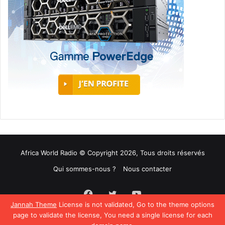
Africa World Radio © Copyright 2026, Tous droits réservés
Qui sommes-nous ?
Nous contacter
Facebook
Twitter
YouTube
Jannah Theme
License is not validated, Go to the theme options
page to validate the license, You need a single license for each