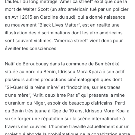
L’auteur du long métrage ‘’America street’’ explique que la
mort de Walter Scott (un afro américain tué par un policier
en Avril 2015 en Caroline du sud), qui a donné naissance
au mouvement ‘’Black Lives Matter’’, est en réalité une
illustration des discriminations dont les afro américains
sont souvent victimes. ‘’America street’’ vient donc pour
éveiller les consciences.
Natif de Béroubouay dans la commune de Bembéréké
située au nord du Bénin, Idrissou Mora Kpai a à son actif
plusieurs autres productions cinématographiques dont
‘’Si-Gueriki la reine mère’’ et ‘’Indochine, sur les traces
d’une mère’’, ‘’Arlit, deuxième Paris’’ qui présente la mine
d’uranium du Niger, espoir de beaucoup d’africains. Parti
du Bénin très jeune à l’âge de 19 ans, Idrissou Mora-Kpai a
su se forger une réputation sur la scène internationale à
travers ses œuvres. L’homme travaille actuellement sur un
projet qui aborde la problématique de la cohabitation entre