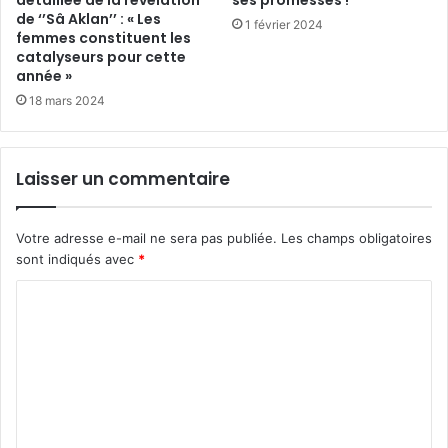
de ‘’Sâ Aklan’’ : « Les
1 février 2024
femmes constituent les
catalyseurs pour cette
année »
18 mars 2024
Laisser un commentaire
Votre adresse e-mail ne sera pas publiée.
Les champs obligatoires
sont indiqués avec
*
C
o
m
m
e
n