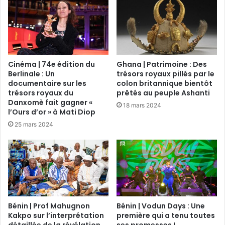
Cinéma | 74e édition du
Ghana | Patrimoine : Des
Berlinale : Un
trésors royaux pillés par le
documentaire sur les
colon britannique bientôt
trésors royaux du
prêtés au peuple Ashanti
Danxomè fait gagner «
18 mars 2024
l’Ours d’or » à Mati Diop
25 mars 2024
Bénin | Prof Mahugnon
Bénin | Vodun Days : Une
Kakpo sur l’interprétation
première qui a tenu toutes
détaillée de la révélation
ses promesses !