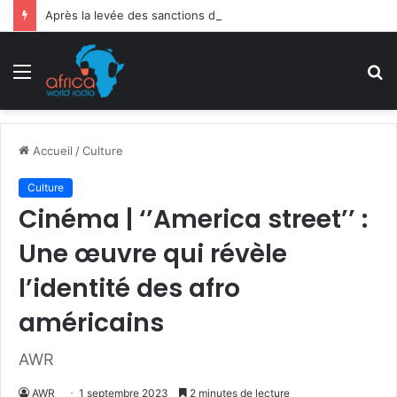
Après la levée des sanctions de la CEDEAO : Le Bénin tend la main au Niger
Menu
R
Accueil
/
Culture
Culture
Cinéma | ‘’America street’’ :
Une œuvre qui révèle
l’identité des afro
américains
AWR
AWR
1 septembre 2023
2 minutes de lecture