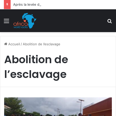
Après la levée des sanctions de la CEDEAO : Le Bénin tend la main au Niger
Menu
R
Accueil
/
Abolition de l’esclavage
Abolition de
l’esclavage