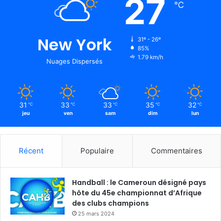
27
℃
New York
31º - 26º
85%
1.79 km/h
Nuages Dispersés
31
33
33
35
32
℃
℃
℃
℃
℃
jeu
ven
sam
dim
lun
Récent
Populaire
Commentaires
Handball : le Cameroun désigné pays
hôte du 45e championnat d’Afrique
des clubs champions
25 mars 2024