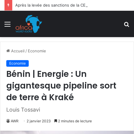
Après la levée des sanctions de la CEDEAO : Le Bénin tend la main au Niger
Menu
R
Accueil
/
Economie
Economie
Bénin | Energie : Un
gigantesque pipeline sort
de terre à Kraké
Louis Tossavi
AWR
2 janvier 2023
2 minutes de lecture