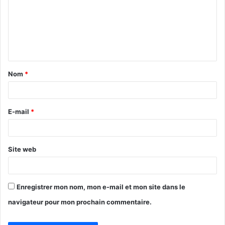
m
m
e
n
t
Nom
*
a
i
r
E-mail
*
e
*
Site web
Enregistrer mon nom, mon e-mail et mon site dans le
navigateur pour mon prochain commentaire.