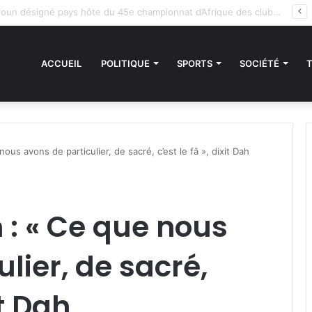
 sanctions de la CEDEAO : Le Bénin tend la main au Niger
ACCUEIL
POLITIQUE
SPORTS
SOCIÉTÉ
nous avons de particulier, de sacré, c’est le fâ », dixit Dah
n : « Ce que nous
lier, de sacré,
it Dah