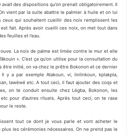
y avait des dispositions qu’on prenait obligatoirement. Il
n vient par la suite abattre le palmier à huile et on lui
s ceux qui souhaitent cueillir des noix remplissent les
est fait. Après avoir cueilli ces noix, on met tout dans
s feuilles et l’eau.
trouve. La noix de palme est limée contre le mur et elle
âkouin ». C’est ça qu’on utilise pour la consultation du
s être initié, on va chez le prêtre Bokonon et ce dernier
. Il y a par exemple Atakoun, vi, linlinkoun, kplakpla,
n, lawéwé etc. A tout ceci, il faut ajouter des coqs et
res, on te conduit ensuite chez Légba, Bokonon, les
tc pour d’autres rituels. Après tout ceci, on te rase
our le reste.
ssent tout ce dont je vous parle et vont acheter le
plus les cérémonies nécessaires. On ne prend pas le