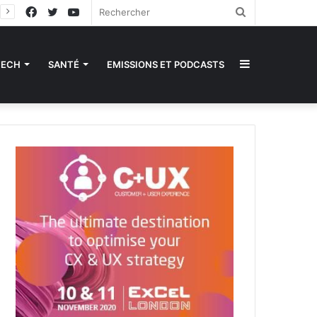
Facebook
Twitter
YouTube
Rechercher
Sidebar
TECH
SANTÉ
EMISSIONS ET PODCASTS
(barre
latérale)