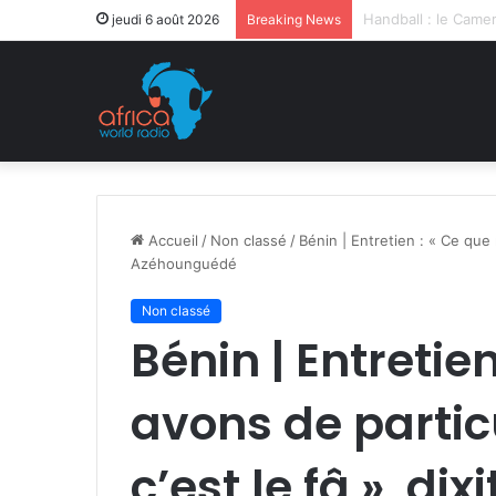
Après la levée des
jeudi 6 août 2026
Breaking News
Accueil
/
Non classé
/
Bénin | Entretien : « Ce que 
Azéhounguédé
Non classé
Bénin | Entretie
avons de particu
c’est le fâ », dix