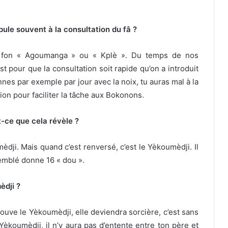
le souvent à la consultation du fâ ?
gue fon « Agoumanga » ou « Kplè ». Du temps de nos
t pour que la consultation soit rapide qu’on a introduit
onnes par exemple par jour avec la noix, tu auras mal à la
tion pour faciliter la tâche aux Bokonons.
t-ce que cela révèle ?
dji. Mais quand c’est renversé, c’est le Yèkoumèdji. Il
semblé donne 16 « dou ».
èdji ?
rouve le Yèkoumèdji, elle deviendra sorcière, c’est sans
èkoumèdji, il n’y aura pas d’entente entre ton père et