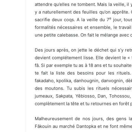
attendre qu’elles ne tombent. Mais la veille, il 
y a naturellement des feuilles qu’on apprête. O
e
sacrifie deux coqs. A la veille du 7
jour, tou
formalités nécessaires et ensemble, le travail 
une petite calebasse. On fait le mélange avec de
Des jours après, on jette le déchet qui s’y re
devient complétement lisse. Elle devient le « f
fâ. Si par exemple tu as à 18 ans et tu souhaite
te fait la liste des besoins pour les rituels
fakadaho, kpolika, danhougnin, danvognin, dèka
des moutons. Tu subis les rituels nécessai
jumeaux, Sakpata, Yêbiosso, Dan, Tohossou, e
complètement la tête et tu retournes en forêt p
Malheureusement de nos jours, des gens lai
Fâkouin au marché Dantopka et ne font même 