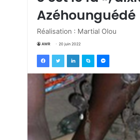
Azéhounguédé
Réalisation : Martial Olou
AWR
20 juin 2022
Facebook
Twitter
Linkedin
Skype
Messenger