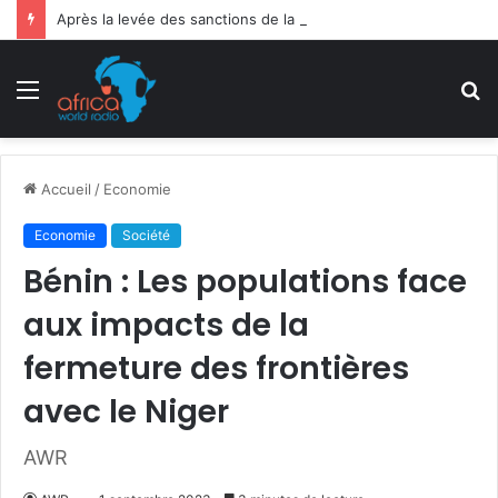
Après la levée des sanctions de la CEDEAO : Le Bénin tend la main au Niger
Menu
R
Accueil
/
Economie
Economie
Société
Bénin : Les populations face
aux impacts de la
fermeture des frontières
avec le Niger
AWR