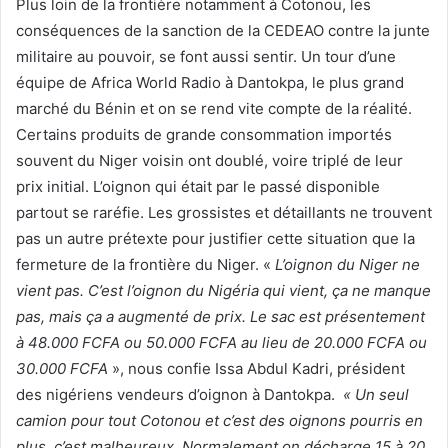
Plus loin de la frontière notamment à Cotonou, les
conséquences de la sanction de la CEDEAO contre la junte
militaire au pouvoir, se font aussi sentir. Un tour d’une
équipe de Africa World Radio à Dantokpa, le plus grand
marché du Bénin et on se rend vite compte de la réalité.
Certains produits de grande consommation importés
souvent du Niger voisin ont doublé, voire triplé de leur
prix initial. L’oignon qui était par le passé disponible
partout se raréfie. Les grossistes et détaillants ne trouvent
pas un autre prétexte pour justifier cette situation que la
fermeture de la frontière du Niger. «
L’oignon du Niger ne
vient pas. C’est l’oignon du Nigéria qui vient, ça ne manque
pas, mais ça a augmenté de prix. Le sac est présentement
à 48.000 FCFA ou 50.000 FCFA au lieu de 20.000 FCFA ou
30.000
FCFA
», nous confie Issa Abdul Kadri, président
des nigériens vendeurs d’oignon à Dantokpa.
« Un seul
camion pour tout Cotonou et c’est des oignons pourris en
plus, c’est malheureux. Normalement on décharge 15 à 20