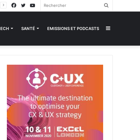
Facebook
Twitter
YouTube
Rechercher
Sidebar
TECH
SANTÉ
EMISSIONS ET PODCASTS
(barre
latérale)