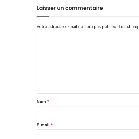
Laisser un commentaire
Votre adresse e-mail ne sera pas publiée.
Les champ
C
o
m
m
e
n
t
Nom
*
a
i
r
E-mail
*
e