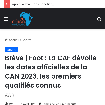
Après la levée des sanctions de la CEDEAO : Le Bénin tend la main au Niger
Menu
R
Accueil
/
Sports
Sports
Brève | Foot : La CAF dévoile
les dates officielles de la
CAN 2023, les premiers
qualifiés connus
AWR
AWR
5 avril 2023
Temps de lecture 1 minute