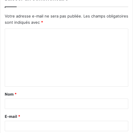
Votre adresse e-mail ne sera pas publiée.
Les champs obligatoires
sont indiqués avec
*
C
o
m
m
e
n
t
Nom
*
a
i
r
E-mail
*
e
*