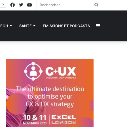
Facebook
Twitter
YouTube
Rechercher
Sidebar
TECH
SANTÉ
EMISSIONS ET PODCASTS
(barre
latérale)