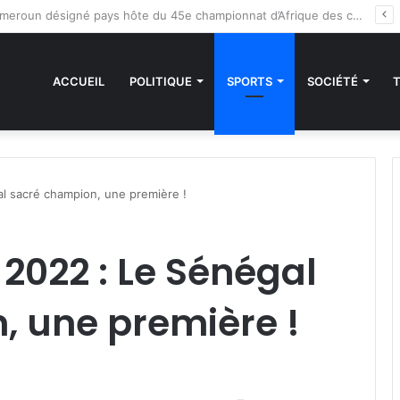
des sanctions de la CEDEAO : Le Bénin tend la main au Niger
ACCUEIL
POLITIQUE
SPORTS
SOCIÉTÉ
 sacré champion, une première !
022 : Le Sénégal
, une première !