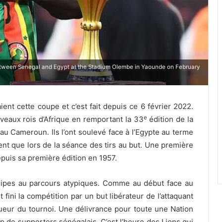
between Senegal and Egypt at the Stadium Olembe in Yaounde on February
ient cette coupe et c’est fait depuis ce 6 février 2022.
e
veaux rois d’Afrique en remportant la 33
édition de la
u Cameroun. Ils l’ont soulevé face à l’Egypte au terme
nt que lors de la séance des tirs au but. Une première
puis sa première édition en 1957.
uipes au parcours atypiques. Comme au début face au
fini la compétition par un but libérateur de l’attaquant
ueur du tournoi. Une délivrance pour toute une Nation
p de supporters sénégalais, C’est l’heure des Lions qui