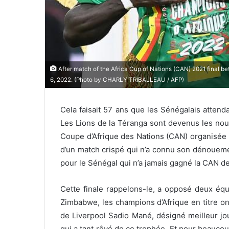
After match of the Africa Cup of Nations (CAN) 2021 final 
6, 2022. (Photo by CHARLY TRIBALLEAU / AFP)
Cela faisait 57 ans que les Sénégalais attenda
Les Lions de la Téranga sont devenus les nou
Coupe d’Afrique des Nations (CAN) organisée a
d’un match crispé qui n’a connu son dénoueme
pour le Sénégal qui n’a jamais gagné la CAN de
Cette finale rappelons-le, a opposé deux éq
Zimbabwe, les champions d’Afrique en titre ont 
de Liverpool Sadio Mané, désigné meilleur jo
qui a tant rêvé de ce trophée. Et pour beaucou