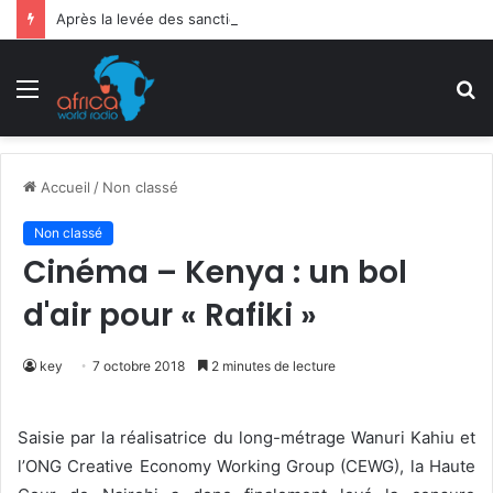
Après la levée des sanctions de la CEDEAO : Le Bénin tend la main au Niger
Menu
R
Accueil
/
Non classé
Non classé
Cinéma – Kenya : un bol
d'air pour « Rafiki »
key
7 octobre 2018
2 minutes de lecture
Saisie par la réalisatrice du long-métrage Wanuri Kahiu et
l’ONG Creative Economy Working Group (CEWG), la Haute