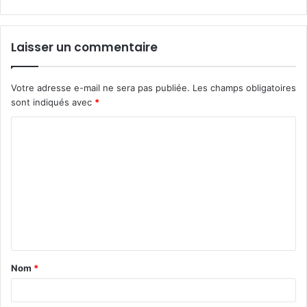
Laisser un commentaire
Votre adresse e-mail ne sera pas publiée.
Les champs obligatoires
sont indiqués avec
*
C
o
m
m
e
n
t
Nom
*
a
i