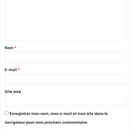
m
m
e
n
t
Nom
*
a
i
r
E-mail
*
e
*
Site web
Enregistrer mon nom, mon e-mail et mon site dans le
navigateur pour mon prochain commentaire.