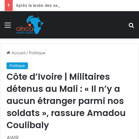
Après la levée des sanctions de la CEDEAO : Le Bénin tend la main au Niger
Menu
R
Accueil
/
Politique
Politique
Côte d’Ivoire | Militaires
détenus au Mali : « Il n’y a
aucun étranger parmi nos
soldats », rassure Amadou
Coulibaly
AWR