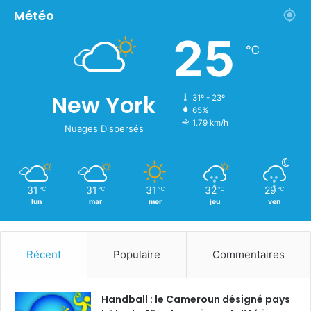
Météo
25
℃
New York
31º - 23º
65%
1.79 km/h
Nuages Dispersés
31
31
31
32
29
℃
℃
℃
℃
℃
lun
mar
mer
jeu
ven
Récent
Populaire
Commentaires
Handball : le Cameroun désigné pays