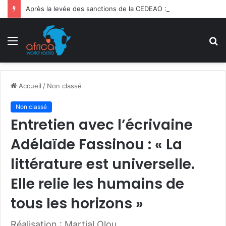
Après la levée des sanctions de la CEDEAO : Le Bénin tend la main au Niger
Menu
R
Accueil
/
Non classé
Non classé
Entretien avec l’écrivaine
Adélaïde Fassinou : « La
littérature est universelle.
Elle relie les humains de
tous les horizons »
Réalisation : Martial Olou