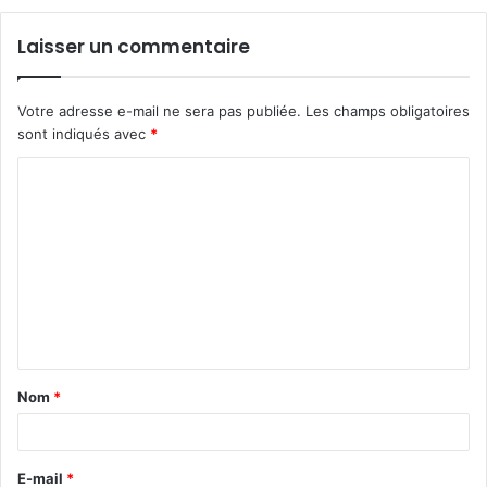
Laisser un commentaire
Votre adresse e-mail ne sera pas publiée.
Les champs obligatoires
sont indiqués avec
*
C
o
m
m
e
n
t
Nom
*
a
i
r
E-mail
*