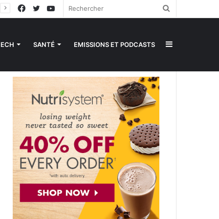
Facebook
Twitter
YouTube
Rechercher
Sidebar
TECH
SANTÉ
EMISSIONS ET PODCASTS
(barre
latérale)