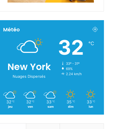
Météo
32
℃
New York
33º - 31º
69%
2.24 km/h
Nuages Dispersés
32
32
33
35
33
℃
℃
℃
℃
℃
jeu
ven
sam
dim
lun