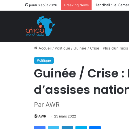
Après la levée des
jeudi 6 août 2026
Breaking News
Accueil
/
Politique
/
Guinée / Crise : Plus d’un moi
Politique
Guinée / Crise :
d’assises nati
Par AWR
AWR
25 mars 2022
Facebook
Twitter
Linkedin
Skype
Messenger