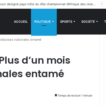
 sanctions de la CEDEAO : Le Bénin tend la main au Niger
ACCUEIL
POLITIQUE
SPORTS
SOCIÉTÉ
s d’assises nationales entamé
 Plus d’un mois
onales entamé
Temps de lecture 1 minute