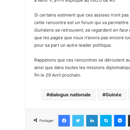
à venir
», a-t-il expliqué au micro de Rfi.
Si certains estiment que ces assises n’ont pas 
cette rencontre est un forum qui va permettre
Guinéens se retrouvent, se regardent en face e
que les pages que nous n’avons pas encore lues
pour sa part un autre leader politique.
Rappelons que ces rencontres se déroulent aus
ainsi que dans toutes les missions diplomatiqu
fin le 29 Avril prochain.
dialogue nationale
Guinée
Facebook
Twitter
Linkedin
Skype
Messenger
Partager