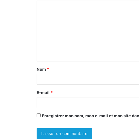
C
o
m
m
e
n
t
Nom
*
a
i
r
E-mail
*
e
*
Enregistrer mon nom, mon e-mail et mon site da