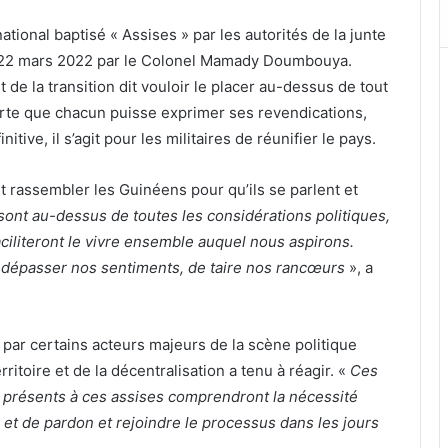
ional baptisé « Assises » par les autorités de la junte
 le 22 mars 2022 par le Colonel Mamady Doumbouya.
 de la transition dit vouloir le placer au-dessus de tout
 sorte que chacun puisse exprimer ses revendications,
tive, il s’agit pour les militaires de réunifier le pays.
nt rassembler les Guinéens pour qu’ils se parlent et
sont au-dessus de toutes les considérations politiques,
aciliteront le vivre ensemble auquel nous aspirons.
de dépasser nos sentiments, de taire nos rancœurs
», a
par certains acteurs majeurs de la scène politique
ritoire et de la décentralisation a tenu à réagir. «
Ces
e présents à ces assises comprendront la nécessité
é et de pardon et rejoindre le processus dans les jours