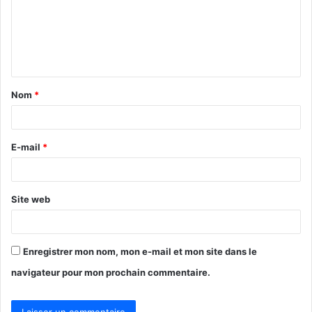
m
e
n
t
Nom
*
a
i
r
E-mail
*
e
*
Site web
Enregistrer mon nom, mon e-mail et mon site dans le
navigateur pour mon prochain commentaire.