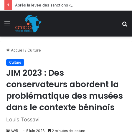
Après la levée des sanctions de la CEDEAO : Le Bénin tend la main au Niger
Menu
R
Accueil
/
Culture
Culture
JIM 2023 : Des
conservateurs abordent la
problématique des musées
dans le contexte béninois
Louis Tossavi
AWR
5 juin 2023
2 minutes de lecture