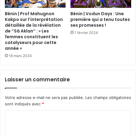
Bénin | Prof Mahugnon
Bénin | Vodun Days : Une
Kakpo sur l’interprétation
première qui a tenu toutes
détaillée de la révélation
ses promesses !
de ‘’Sâ Aklan’’ : « Les
1 février 2024
femmes constituent les
catalyseurs pour cette
année »
18 mars 2024
Laisser un commentaire
Votre adresse e-mail ne sera pas publiée.
Les champs obligatoires
sont indiqués avec
*
C
o
m