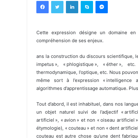
Facebook
Twitter
Linkedin
Skype
Messenger
Cette expression désigne un domaine en p
compréhension de ses enjeux.
ans la construction du discours scientifique, 
impetus », « phlogistique », « éther », 
thermodynamique, l’optique, etc. Nous pouvon
même sort à l’expression « intelligence art
algorithmes d’apprentissage automatique. Plusi
Tout d’abord, il est inhabituel, dans nos langu
un objet naturel suivi de l’adjectif « artif
artificiel », « avion » et non « oiseau artific
étymologie), « couteau » et non « dent artifici
couteau est autre chose qu’une dent fabriqué