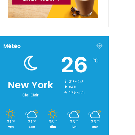
Météo
26
℃
New York
31º - 24º
84%
1.79 km/h
Ciel Clair
31
31
35
33
33
℃
℃
℃
℃
℃
ven
sam
dim
lun
mar