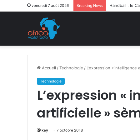
Après la levée 
vendredi 7 août 2026
Breaking News
Accueil
/
Technologie
/
L’expression « intelligence a
Technologie
L’expression « i
artificielle » sè
key
7 octobre 2018