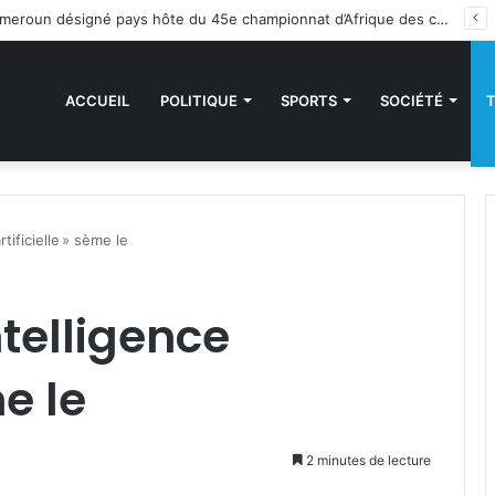
des sanctions de la CEDEAO : Le Bénin tend la main au Niger
ACCUEIL
POLITIQUE
SPORTS
SOCIÉTÉ
rtificielle » sème le
ntelligence
me le
2 minutes de lecture