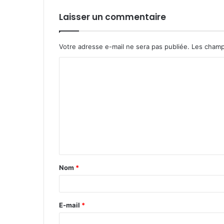
Laisser un commentaire
Votre adresse e-mail ne sera pas publiée.
Les champ
C
o
m
m
e
n
t
Nom
*
a
i
r
E-mail
*
e