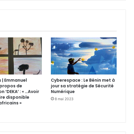
ls | Emmanuel
Cyberespace : Le Bénin met à
 propos de
jour sa stratégie de Sécurité
on ‘DEKA’ : « …Avoir
Numérique
ire disponible
8 mai 2023
africains »
3