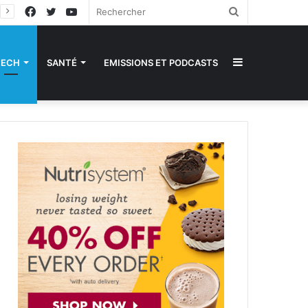
Facebook
Twitter
YouTube
Rechercher
Sidebar
TECH
SANTÉ
EMISSIONS ET PODCASTS
(barre
latérale)