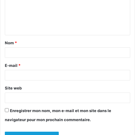
m
e
n
t
Nom
*
a
i
r
E-mail
*
e
*
Site web
Enregistrer mon nom, mon e-mail et mon site dans le
navigateur pour mon prochain commentaire.