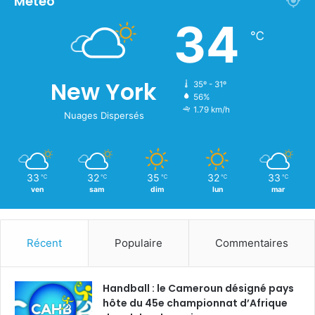
Météo
34
℃
New York
35º - 31º
56%
1.79 km/h
Nuages Dispersés
33
32
35
32
33
℃
℃
℃
℃
℃
ven
sam
dim
lun
mar
Récent
Populaire
Commentaires
Handball : le Cameroun désigné pays
hôte du 45e championnat d’Afrique