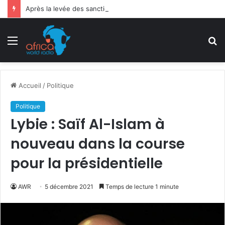
Après la levée des sanctions de la CEDEAO : Le Bénin tend la main au Niger
Menu
R
Accueil
/
Politique
Politique
Lybie : Saïf Al-Islam à
nouveau dans la course
pour la présidentielle
AWR
5 décembre 2021
Temps de lecture 1 minute