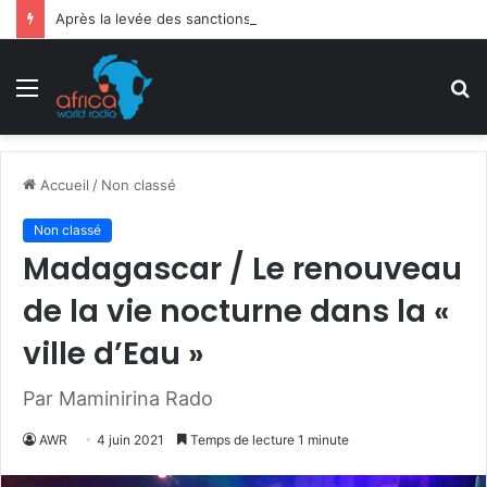
Après la levée des sanctions de la CEDEAO : Le Bénin tend la main au Niger
Menu
R
Accueil
/
Non classé
Non classé
Madagascar / Le renouveau
de la vie nocturne dans la «
ville d’Eau »
Par Maminirina Rado
AWR
4 juin 2021
Temps de lecture 1 minute