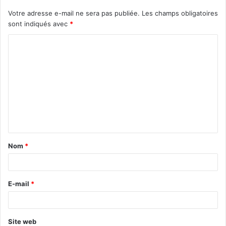
Votre adresse e-mail ne sera pas publiée.
Les champs obligatoires
sont indiqués avec
*
C
o
m
m
e
n
t
Nom
*
a
i
r
E-mail
*
e
*
Site web