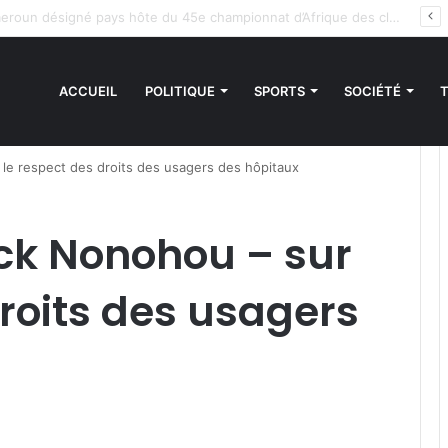
es sanctions de la CEDEAO : Le Bénin tend la main au Niger
ACCUEIL
POLITIQUE
SPORTS
SOCIÉTÉ
 le respect des droits des usagers des hôpitaux
ick Nonohou – sur
droits des usagers