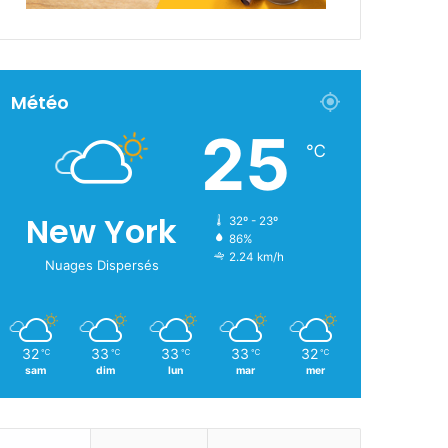
Météo
25
℃
New York
32º - 23º
86%
2.24 km/h
Nuages Dispersés
32
33
33
33
32
℃
℃
℃
℃
℃
sam
dim
lun
mar
mer