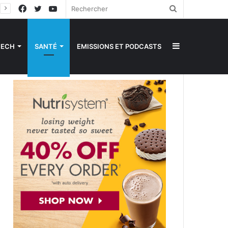
Facebook
Twitter
YouTube
Rechercher
Sidebar
TECH
SANTÉ
EMISSIONS ET PODCASTS
(barre
latérale)