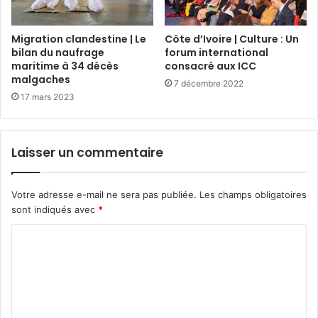
Migration clandestine | Le
Côte d’Ivoire | Culture : Un
bilan du naufrage
forum international
maritime à 34 décès
consacré aux ICC
malgaches
7 décembre 2022
17 mars 2023
Laisser un commentaire
Votre adresse e-mail ne sera pas publiée.
Les champs obligatoires
sont indiqués avec
*
C
o
m
m