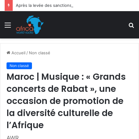
Après la levée des sanctions de la CEDEAO : Le Bénin tend la main au Niger
Menu
R
Accueil
/
Non classé
Non classé
Maroc | Musique : « Grands
concerts de Rabat », une
occasion de promotion de
la diversité culturelle de
l’Afrique
AWR