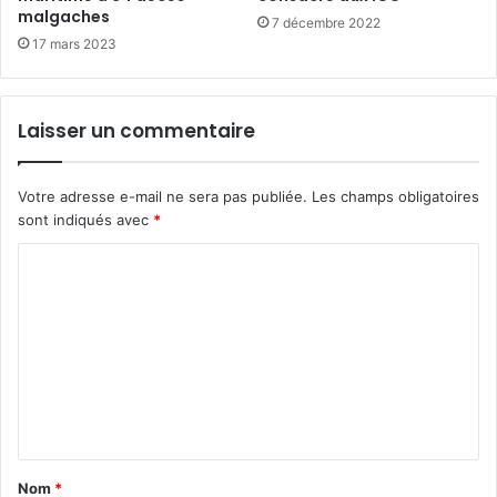
malgaches
7 décembre 2022
17 mars 2023
Laisser un commentaire
Votre adresse e-mail ne sera pas publiée.
Les champs obligatoires
sont indiqués avec
*
C
o
m
m
e
n
t
Nom
*
a