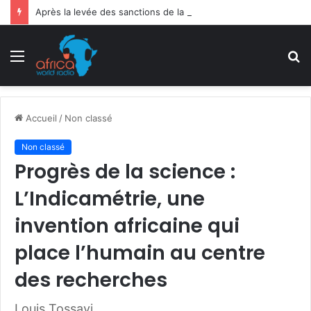
Après la levée des sanctions de la CEDEAO : Le Bénin tend la main au Niger
Menu
R
Accueil
/
Non classé
Non classé
Progrès de la science :
L’Indicamétrie, une
invention africaine qui
place l’humain au centre
des recherches
Louis Tossavi