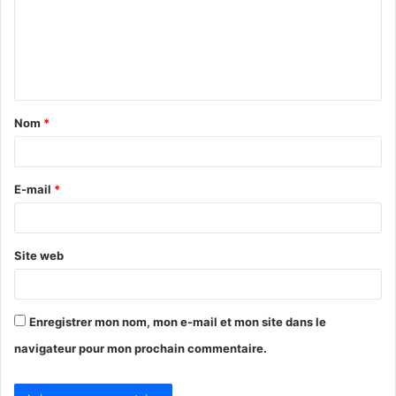
m
e
n
t
Nom
*
a
i
r
E-mail
*
e
*
Site web
Enregistrer mon nom, mon e-mail et mon site dans le
navigateur pour mon prochain commentaire.