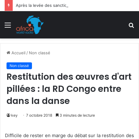
Après la levée des sanctions de la CEDEAO : Le Bénin tend la main au Niger
Menu
R
Accueil
/
Non classé
Non classé
Restitution des œuvres d'art
pillées : la RD Congo entre
dans la danse
key
7 octobre 2018
3 minutes de lecture
Difficile de rester en marge du débat sur la restitution des