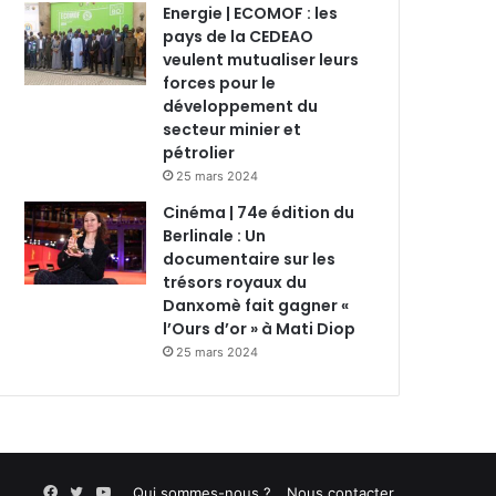
Energie | ECOMOF : les
pays de la CEDEAO
veulent mutualiser leurs
forces pour le
développement du
secteur minier et
pétrolier
25 mars 2024
Cinéma | 74e édition du
Berlinale : Un
documentaire sur les
trésors royaux du
Danxomè fait gagner «
l’Ours d’or » à Mati Diop
25 mars 2024
Facebook
Twitter
YouTube
Qui sommes-nous ?
Nous contacter