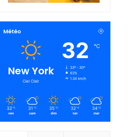
Météo
32
℃
New York
33º - 30º
63%
1.34 km/h
Ciel Clair
32
31
35
32
34
℃
℃
℃
℃
℃
ven
sam
dim
lun
mar