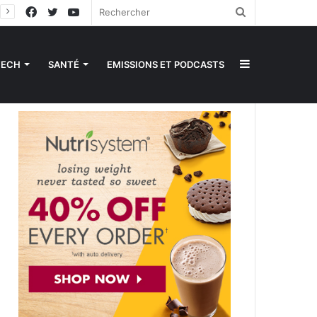
Facebook
Twitter
YouTube
Rechercher
Sidebar
TECH
SANTÉ
EMISSIONS ET PODCASTS
(barre
latérale)