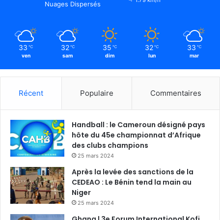
Nuages Dispersés
33
32
35
32
33
℃
℃
℃
℃
℃
ven
sam
dim
lun
mar
Récent
Populaire
Commentaires
Handball : le Cameroun désigné pays
hôte du 45e championnat d’Afrique
des clubs champions
25 mars 2024
Après la levée des sanctions de la
CEDEAO : Le Bénin tend la main au
Niger
25 mars 2024
Ghana | 3e Forum International Kofi