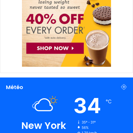
Météo
34
℃
New York
35º - 31º
56%
1.79 km/h