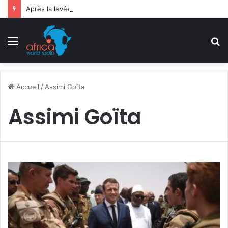
Après la levée des sanctions de la CEDEAO : Le Bénin tend la main au Niger
Menu
R
Accueil
/
Assimi Goïta
Assimi Goïta