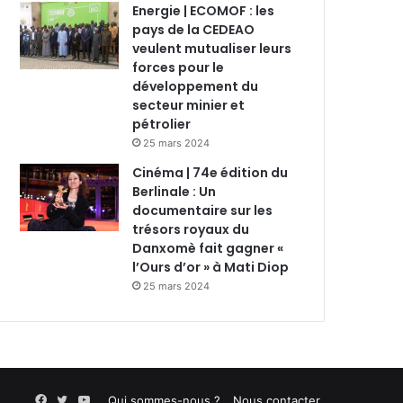
Energie | ECOMOF : les
pays de la CEDEAO
veulent mutualiser leurs
forces pour le
développement du
secteur minier et
pétrolier
25 mars 2024
Cinéma | 74e édition du
Berlinale : Un
documentaire sur les
trésors royaux du
Danxomè fait gagner «
l’Ours d’or » à Mati Diop
25 mars 2024
Facebook
Twitter
YouTube
Qui sommes-nous ?
Nous contacter