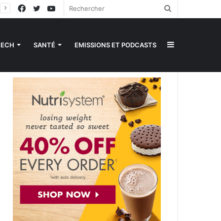
Facebook
Twitter
YouTube
Rechercher
Sidebar
TECH
SANTÉ
EMISSIONS ET PODCASTS
(barre
latérale)