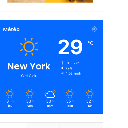
Météo
29
℃
New York
31º - 27º
79%
4.02 km/h
Ciel Clair
31
33
33
35
32
℃
℃
℃
℃
℃
jeu
ven
sam
dim
lun