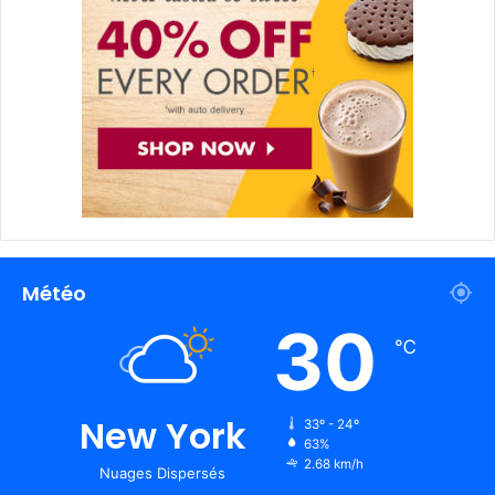
Météo
30
℃
New York
33º - 24º
63%
2.68 km/h
Nuages Dispersés