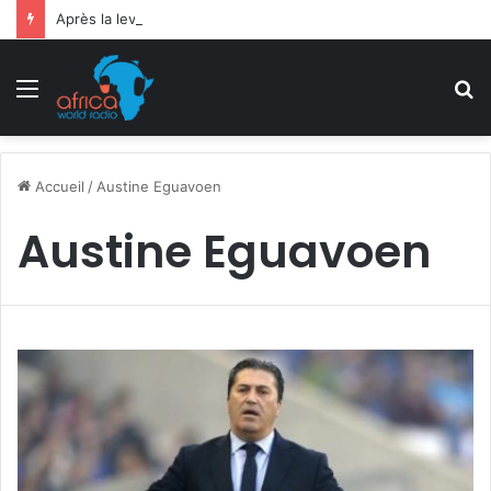
Après la levée des sanctions de la CEDEAO : Le Bénin tend la main au Niger
Menu
R
Accueil
/
Austine Eguavoen
Austine Eguavoen