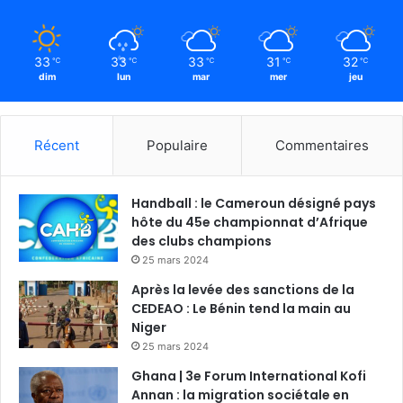
33
33
33
31
32
℃
℃
℃
℃
℃
dim
lun
mar
mer
jeu
Récent
Populaire
Commentaires
Handball : le Cameroun désigné pays
hôte du 45e championnat d’Afrique
des clubs champions
25 mars 2024
Après la levée des sanctions de la
CEDEAO : Le Bénin tend la main au
Niger
25 mars 2024
Ghana | 3e Forum International Kofi
Annan : la migration sociétale en