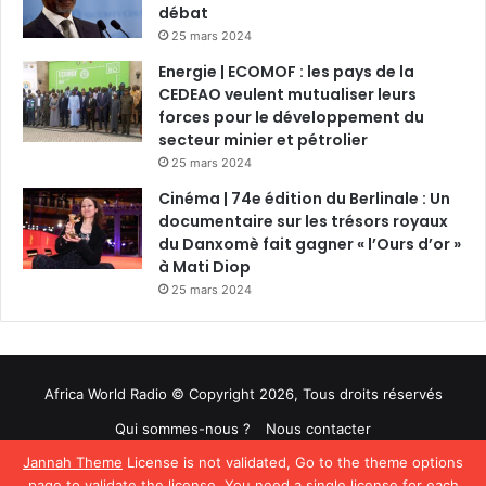
débat
25 mars 2024
Energie | ECOMOF : les pays de la
CEDEAO veulent mutualiser leurs
forces pour le développement du
secteur minier et pétrolier
25 mars 2024
Cinéma | 74e édition du Berlinale : Un
documentaire sur les trésors royaux
du Danxomè fait gagner « l’Ours d’or »
à Mati Diop
25 mars 2024
Africa World Radio © Copyright 2026, Tous droits réservés
Qui sommes-nous ?
Nous contacter
Jannah Theme
License is not validated, Go to the theme options
Facebook
Twitter
YouTube
page to validate the license, You need a single license for each