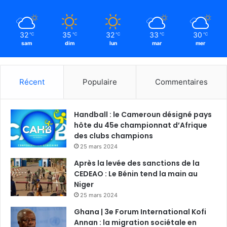
32
35
32
33
30
℃
℃
℃
℃
℃
sam
dim
lun
mar
mer
Récent
Populaire
Commentaires
Handball : le Cameroun désigné pays
hôte du 45e championnat d’Afrique
des clubs champions
25 mars 2024
Après la levée des sanctions de la
CEDEAO : Le Bénin tend la main au
Niger
25 mars 2024
Ghana | 3e Forum International Kofi
Annan : la migration sociétale en