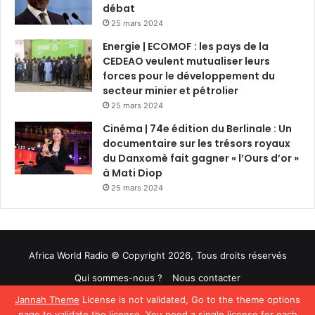
débat
25 mars 2024
Energie | ECOMOF : les pays de la
CEDEAO veulent mutualiser leurs
forces pour le développement du
secteur minier et pétrolier
25 mars 2024
Cinéma | 74e édition du Berlinale : Un
documentaire sur les trésors royaux
du Danxomè fait gagner « l’Ours d’or »
à Mati Diop
25 mars 2024
Africa World Radio © Copyright 2026, Tous droits réservés
Qui sommes-nous ?
Nous contacter
Jannah Theme
License is not validated, Go to the theme options
Facebook
Twitter
YouTube
page to validate the license, You need a single license for each