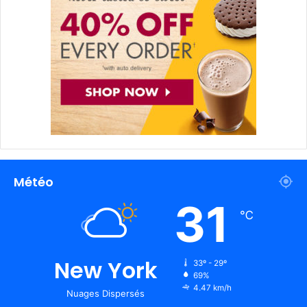
Météo
31
℃
New York
33º - 29º
69%
4.47 km/h
Nuages Dispersés